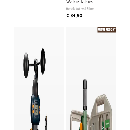
Walkie Talkies
Bereik tot wel 6 km
€
34,90
Uitverkocht