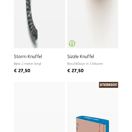
Storm Knuffel
Sizzle Knuffel
Bijna 2 meter lang!
Beschikbaar in 3 kleuren
€
27,50
€
27,50
Uitverkocht