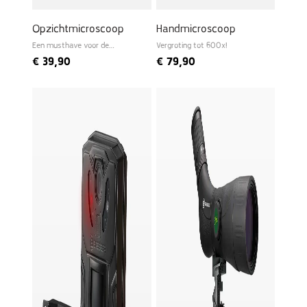
Opzichtmicroscoop
Handmicroscoop
Een musthave voor de
Vergroting tot 600x!
beginnende bioloog
€
39,90
€
79,90