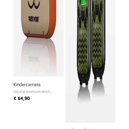
Kindercamera
Leg al je avonturen direct
vast!
€
64,90