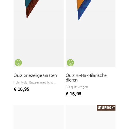
Quiz Griezelige Gasten
Quiz Hi-Ha-Hilarische
dieren
Holy Moly! Buzzer met licht en
geluid
80 quiz vragen
€
16,95
€
16,95
Uitverkocht