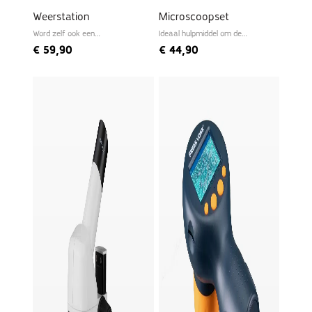
Weerstation
Microscoopset
Word zelf ook een
Ideaal hulpmiddel om de
meteoroloog
microwereld te ontdekken
€
59,90
€
44,90