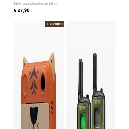
Bekijk onze kleurrijke wereld 6
keer groter
€
27,90
Uitverkocht