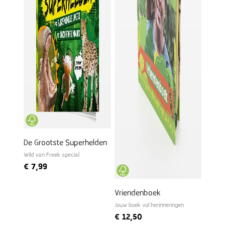
De Grootste Superhelden
Wild van Freek special
€
7,99
Vriendenboek
Jouw boek vol herinneringen
€
12,50