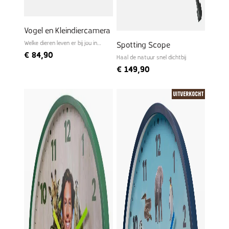
Vogel en Kleindiercamera
Welke dieren leven er bij jou in
Spotting Scope
de tuin?
€
84,90
Haal de natuur snel dichtbij
€
149,90
Uitverkocht