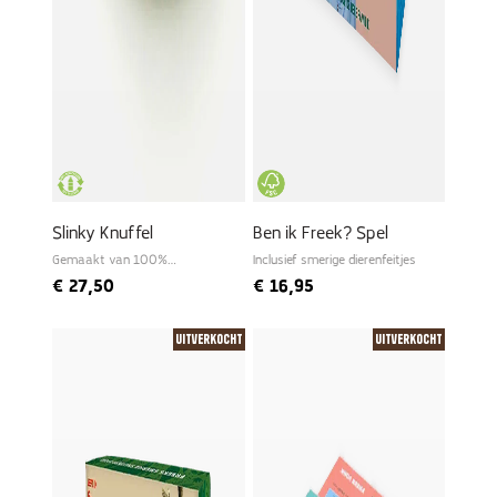
Slinky Knuffel
Ben ik Freek? Spel
Gemaakt van 100%
Inclusief smerige dierenfeitjes
gerecyclede PET
€
27,50
€
16,95
Uitverkocht
Uitverkocht