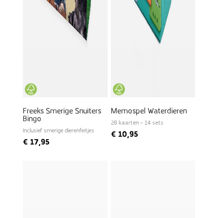
Freeks Smerige Snuiters
Memospel Waterdieren
Bingo
28 kaarten – 14 sets
Inclusief smerige dierenfeitjes
€
10,95
€
17,95