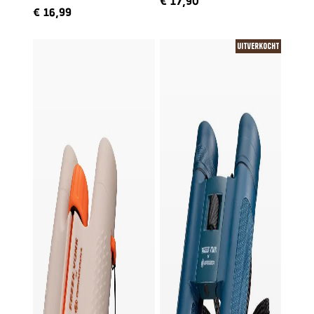
€
17,90
ingesproken door Freek
€
16,99
Uitverkocht