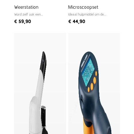
Weerstation
Microscoopset
Word zelf ook een
Ideaal hulpmiddel om de
meteoroloog
microwereld te ontdekken
€
59,90
€
44,90