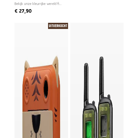
Bekijk onze kleurrijke wereld 6
keer groter
€
27,90
Uitverkocht