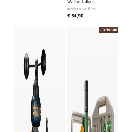
Walkie Talkies
Bereik tot wel 6 km
€
34,90
Uitverkocht