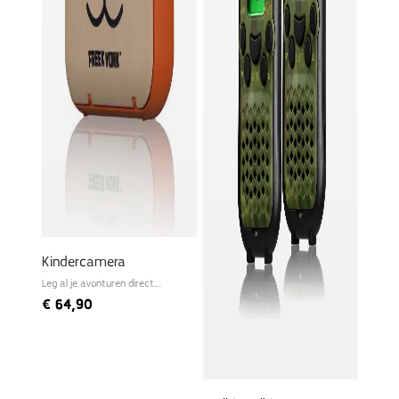
Kindercamera
Leg al je avonturen direct
vast!
€
64,90