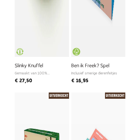
Slinky Knuffel
Ben ik Freek? Spel
Gemaakt van 100%
Inclusief smerige dierenfeitjes
gerecyclede PET
€
27,50
€
16,95
Uitverkocht
Uitverkocht