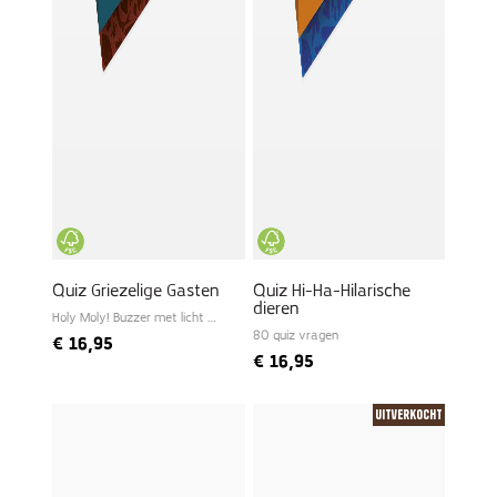
Quiz Griezelige Gasten
Quiz Hi-Ha-Hilarische
dieren
Holy Moly! Buzzer met licht en
geluid
80 quiz vragen
€
16,95
€
16,95
Uitverkocht