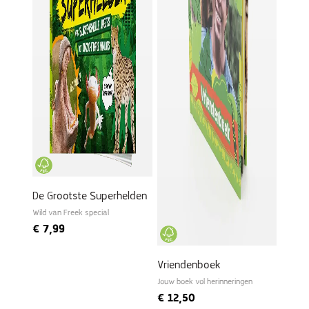
De Grootste Superhelden
Wild van Freek special
€
7,99
Vriendenboek
Jouw boek vol herinneringen
€
12,50