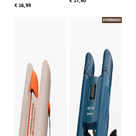
€
17,90
ingesproken door Freek
€
16,99
Uitverkocht