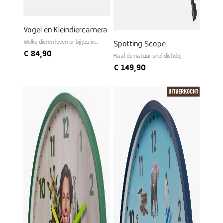
Vogel en Kleindiercamera
Welke dieren leven er bij jou in
Spotting Scope
de tuin?
€
84,90
Haal de natuur snel dichtbij
€
149,90
Uitverkocht