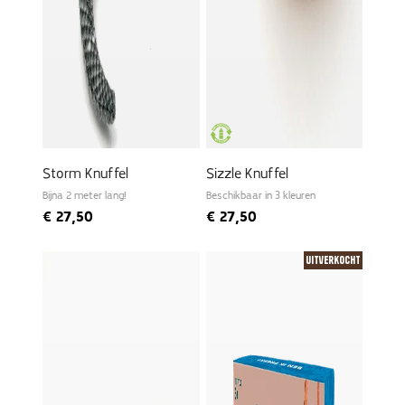
Storm Knuffel
Sizzle Knuffel
Bijna 2 meter lang!
Beschikbaar in 3 kleuren
€
27,50
€
27,50
Uitverkocht