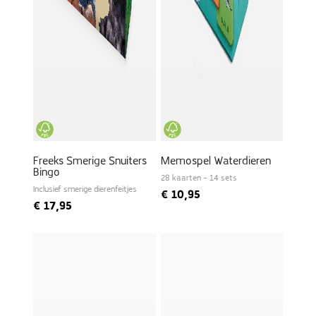
Freeks Smerige Snuiters
Memospel Waterdieren
Bingo
28 kaarten – 14 sets
Inclusief smerige dierenfeitjes
€
10,95
€
17,95