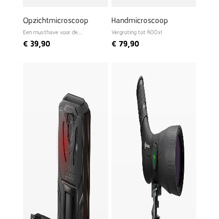
Opzichtmicroscoop
Handmicroscoop
Een musthave voor de
Vergroting tot 600x!
beginnende bioloog
€
39,90
€
79,90