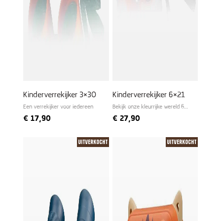
Kinderverrekijker 3×30
Kinderverrekijker 6×21
Een verrekijker voor iedereen
Bekijk onze kleurrijke wereld 6
keer groter
€
17,90
€
27,90
Uitverkocht
Uitverkocht