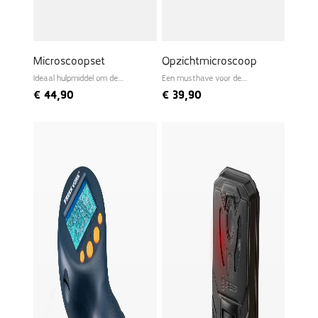
Microscoopset
Opzichtmicroscoop
Ideaal hulpmiddel om de
Een musthave voor de
microwereld te ontdekken
beginnende bioloog
€
44,90
€
39,90