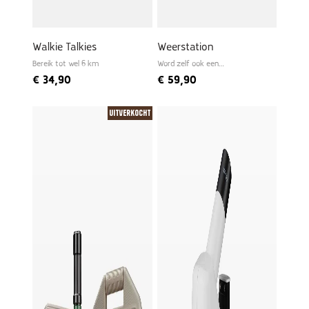
Walkie Talkies
Weerstation
Bereik tot wel 6 km
Word zelf ook een
meteoroloog
€
34,90
€
59,90
Uitverkocht