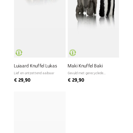
Luiaard Knuffel Lukas
Maki Knuffel Baki
Lief en ontzettend aaibaar
Gevuld met gerecyclede
materialen
€
29,90
€
29,90