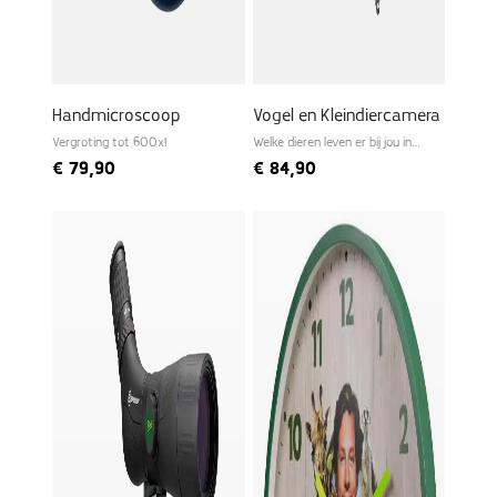
Handmicroscoop
Vogel en Kleindiercamera
Vergroting tot 600x!
Welke dieren leven er bij jou in
de tuin?
€
79,90
€
84,90