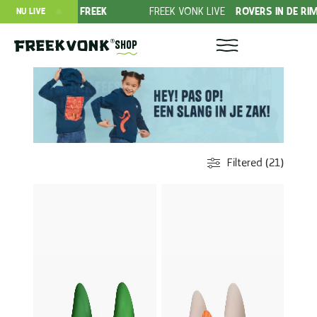
D VAN FREEK
FREEK VONK LIVE
ROVERS IN DE RIMBOE!
NU LIVE
Shop
Filtered (21)