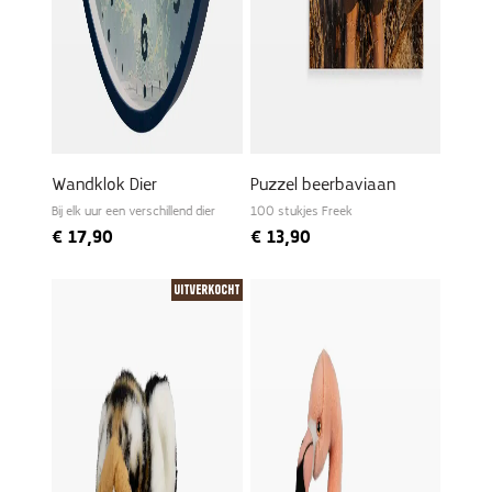
Wandklok Dier
Puzzel beerbaviaan
Bij elk uur een verschillend dier
100 stukjes Freek
€
17,90
€
13,90
Uitverkocht