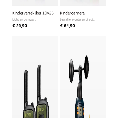
Kinderverrekijker 10×25
Kindercamera
Licht en compact
Leg al je avonturen direct
vast!
€
29,90
€
64,90