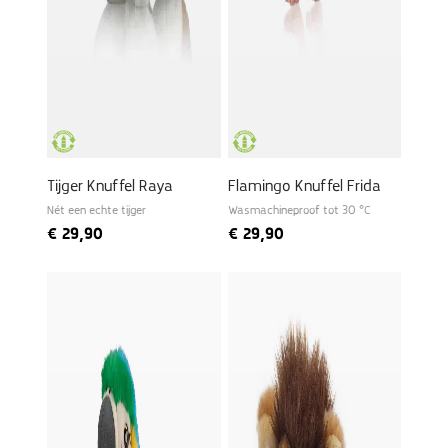
Tijger Knuffel Raya
Flamingo Knuffel Frida
Nét een echte tijger
Wasmachineproof tot 30 °C
€
29,90
€
29,90