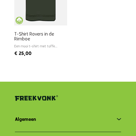
T-Shirt Rovers in de
Rimboe
Een mooi t-shirt met toffe
print van Freek
€
25,00
Algemeen