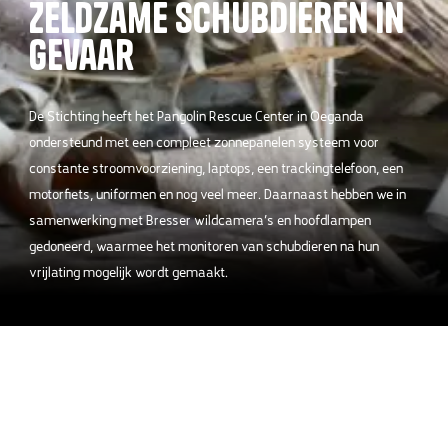
Zeldzame schubdieren in
gevaar
De Stichting heeft het Pangolin Rescue Center in Oeganda
ondersteund met een compleet zonnepanelen systeem voor
constante stroomvoorziening, laptops, een trackingtelefoon, een
motorfiets, uniformen en nog veel meer. Daarnaast hebben we in
samenwerking met Bresser wildcamera’s en hoofdlampen
gedoneerd, waarmee het monitoren van schubdieren na hun
vrijlating mogelijk wordt gemaakt.