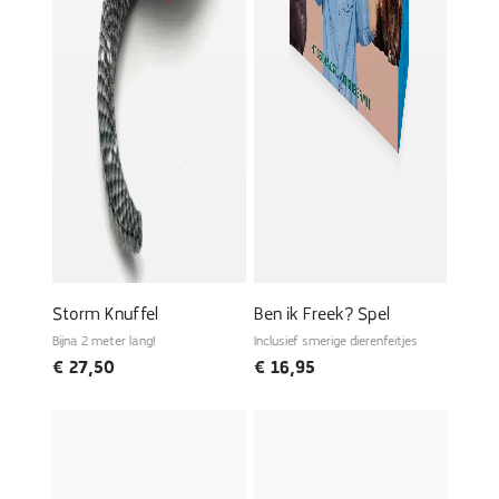
Storm Knuffel
Ben ik Freek? Spel
Bijna 2 meter lang!
Inclusief smerige dierenfeitjes
€
27,50
€
16,95