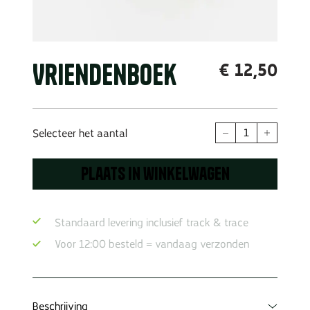
Vriendenboek
€
12,50
Vriendenboek
Selecteer het aantal
hoeveelheid
Plaats in winkelwagen
Standaard levering inclusief track & trace
Voor 12:00 besteld = vandaag verzonden
Beschrijving