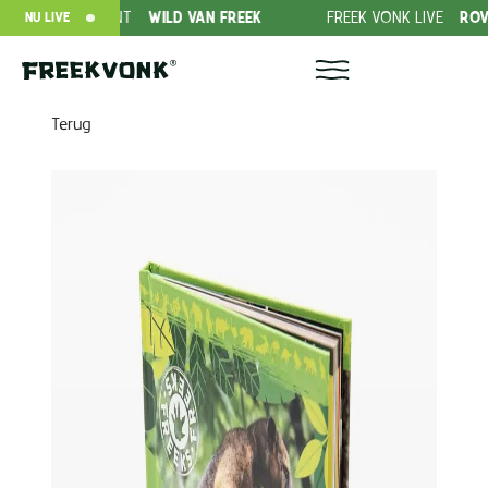
 ABONNEMENT
WILD VAN FREEK
FREEK VONK LIVE
ROVERS IN
NU LIVE
Terug