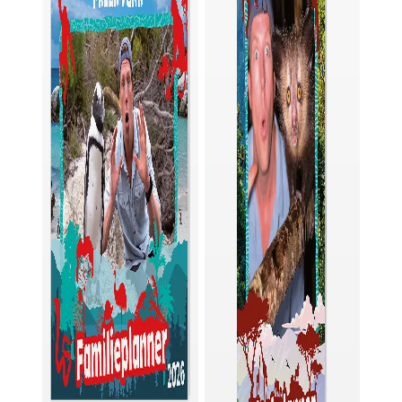
allermooiste foto’s van Freek! Er is ruimte voor
34 vrienden en vriendinnen. Dit wordt later jouw
boekje vol herinneringen!
Het boek is gedrukt op FSC-papier, de
grondstof voor het papier zijn afkomstig uit
verantwoord beheerde bossen wereldwijd.
Bestel nu en ga mee op avontuur!
Laterrr, Freek