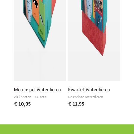
Memospel Waterdieren
Kwartet Waterdieren
28 kaarten – 14 sets
De coolste waterdieren
€
10,95
€
11,95