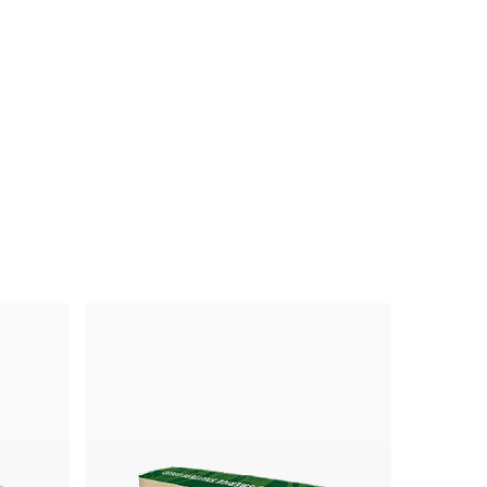
gerecyclede petflessen is knus en veilig om te
knuffelen. De pluche is bijna 2 meter lang, maar
door zijn bijzondere krul kun je hem overal
ophangen!
Bestel nu en ga mee op avontuur!
Laterrr, Freek