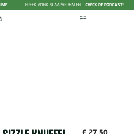
FREEK VONK SLAAPVERHALEN
CHECK DE PODCAST!
AANBIED
€
27,50