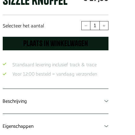
Sizzle Knuffel
Sizzle
Selecteer het aantal
Knuffel
hoeveelheid
Plaats in winkelwagen
Standaard levering inclusief track & trace
Voor 12:00 besteld = vandaag verzonden
Beschrijving
Speciaal voor jou van Freek!
Eigenschappen
Freek is gek op alle dieren, maar het liefst is hij