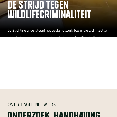
De strijd tegen
wildlifecriminaliteit
De Stichting ondersteunt het eagle network team die zich inzetten
voor de bescherming van bedreigde diersoorten door de illegale
handel in wildlife aan te pakken. Een internationaal netwerk dat
samenwerkt met overheden om wildlifecriminelen op te sporen, te
arresteren en voor de rechter te brengen. Het netwerk heeft
inmiddels grote wildlifehandelaren laten veroordelen en speelt een
belangrijke rol in de strijd tegen stroperij, illegale handel en
corruptie
OVER EAGLE NETWORK
Onderzoek, handhaving