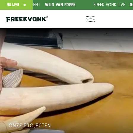
ING ABONNEMENT
WILD VAN FREEK
FREEK VONK LIVE
ROVER
NU LIVE
ONZE PROJECTEN