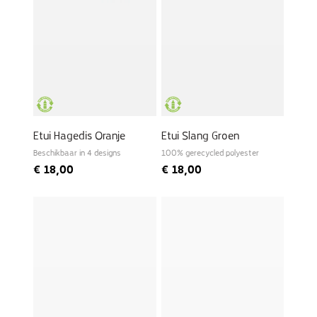
Etui Hagedis Oranje
Etui Slang Groen
Beschikbaar in 4 designs
100% gerecycled polyester
€
18,00
€
18,00