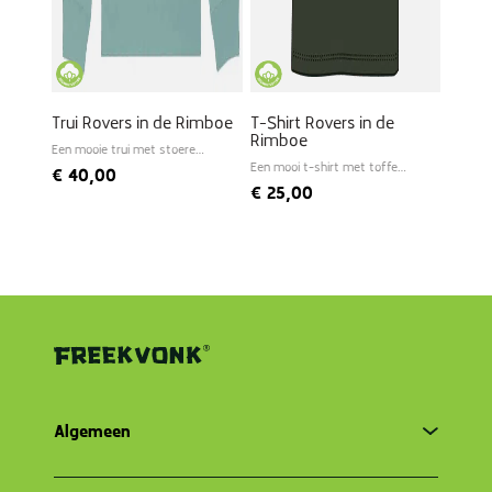
Trui Rovers in de Rimboe
T-Shirt Rovers in de
Rimboe
Een mooie trui met stoere
print
Een mooi t-shirt met toffe
€
40,00
print van Freek
€
25,00
Algemeen