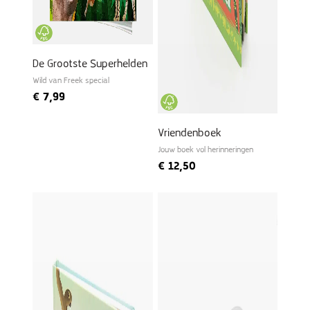
De Grootste Superhelden
Wild van Freek special
€
7,99
Vriendenboek
Jouw boek vol herinneringen
€
12,50