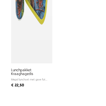
Lunchpakket
Kraaghagedis
Mepal lunchset met gave foto
van Freek
€
22,50