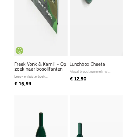
Freek Vonk & Kamili – Op
Lunchbox Cheeta
zoek naar bosolifanten
Mepal broodtrommel met
bento bakje
Lees- en luisterboek
€
12,50
ingesproken door Freek
€
16,99