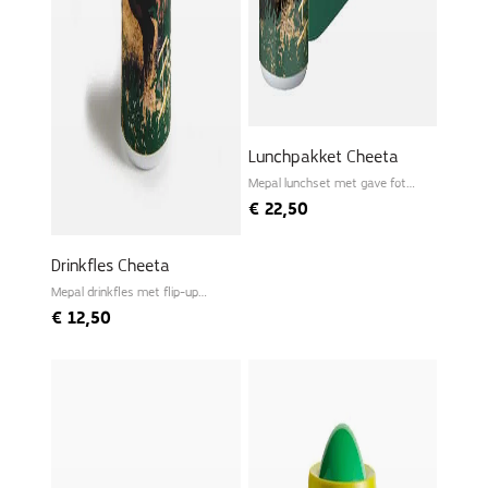
Lunchpakket Cheeta
Mepal lunchset met gave foto
van Freek
€
22,50
Drinkfles Cheeta
Mepal drinkfles met flip-up
dop
€
12,50