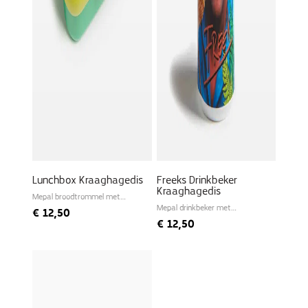
Lunchbox Kraaghagedis
Freeks Drinkbeker
Kraaghagedis
Mepal broodtrommel met
bento bakje
Mepal drinkbeker met
€
12,50
schroefdeksel
€
12,50