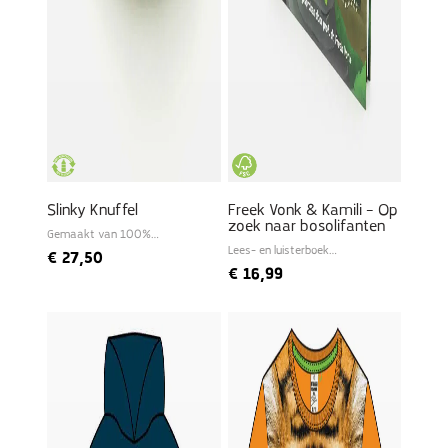
Slinky Knuffel
Freek Vonk & Kamili – Op
zoek naar bosolifanten
Gemaakt van 100%
gerecyclede PET
Lees- en luisterboek
€
27,50
ingesproken door Freek
€
16,99