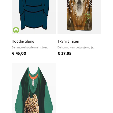
Hoodie Slang
T-Shirt Tijger
Een mooie hoodie met stoere
De koning van de jungle op je
print
t-shirt
€
45,00
€
17,95