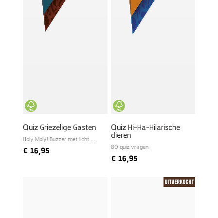
Quiz Griezelige Gasten
Quiz Hi-Ha-Hilarische
dieren
Holy Moly! Buzzer met licht en
geluid
80 quiz vragen
€
16,95
€
16,95
Uitverkocht