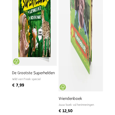
De Grootste Superhelden
Wild van Freek special
€
7,99
Vriendenboek
Jouw boek vol herinneringen
€
12,50