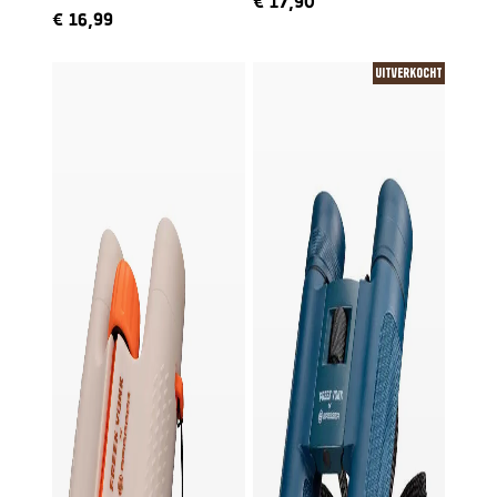
€
17,90
ingesproken door Freek
€
16,99
Uitverkocht