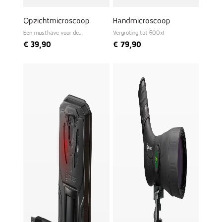
Opzichtmicroscoop
Handmicroscoop
Een musthave voor de
Vergroting tot 600x!
beginnende bioloog
€
39,90
€
79,90