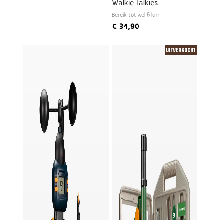
Walkie Talkies
Bereik tot wel 6 km
€
34,90
Uitverkocht