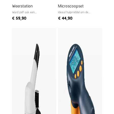
Weerstation
Microscoopset
Word zelf ook een
Ideaal hulpmiddel om de
meteoroloog
microwereld te ontdekken
€
59,90
€
44,90