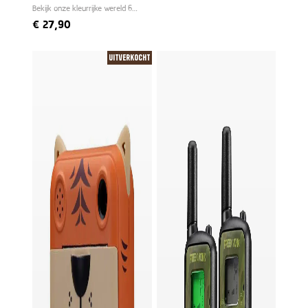
Bekijk onze kleurrijke wereld 6
keer groter
€
27,90
Uitverkocht