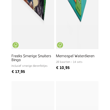
Freeks Smerige Snuiters
Memospel Waterdieren
Bingo
28 kaarten – 14 sets
Inclusief smerige dierenfeitjes
€
10,95
€
17,95