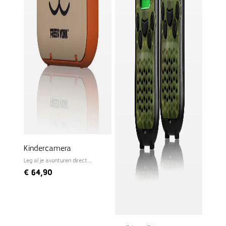
Kindercamera
Leg al je avonturen direct
vast!
€
64,90