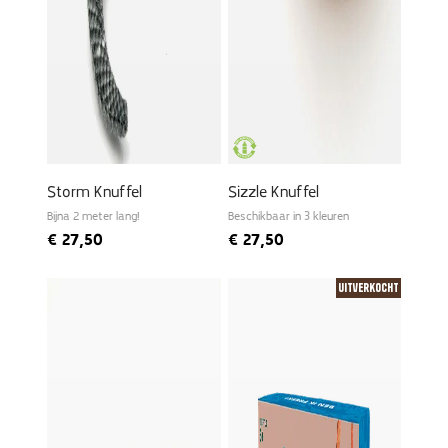
Storm Knuffel
Sizzle Knuffel
Bijna 2 meter lang!
Beschikbaar in 3 kleuren
€
27,50
€
27,50
Uitverkocht