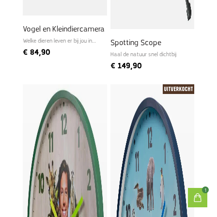
Vogel en Kleindiercamera
Welke dieren leven er bij jou in
Spotting Scope
de tuin?
€
84,90
Haal de natuur snel dichtbij
€
149,90
Uitverkocht
1