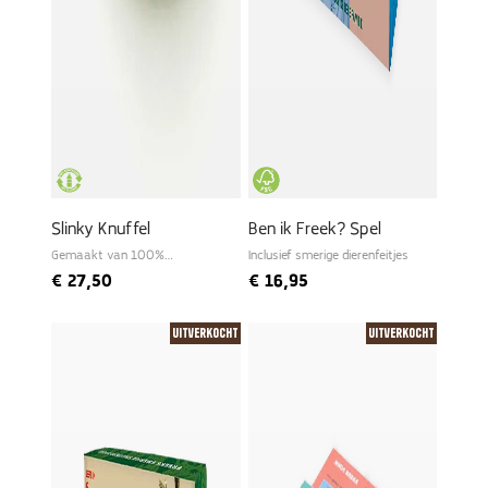
Slinky Knuffel
Ben ik Freek? Spel
Gemaakt van 100%
Inclusief smerige dierenfeitjes
gerecyclede PET
€
27,50
€
16,95
Uitverkocht
Uitverkocht