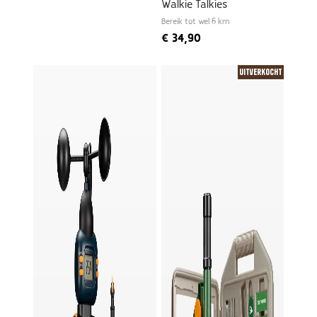
Walkie Talkies
Bereik tot wel 6 km
€
34,90
Uitverkocht