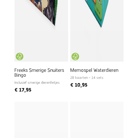
Freeks Smerige Snuiters
Memospel Waterdieren
Bingo
28 kaarten – 14 sets
Inclusief smerige dierenfeitjes
€
10,95
€
17,95