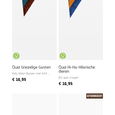
Quiz Griezelige Gasten
Quiz Hi-Ha-Hilarische
dieren
Holy Moly! Buzzer met licht en
geluid
80 quiz vragen
€
16,95
€
16,95
Uitverkocht