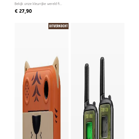
Bekijk onze kleurrijke wereld 6
keer groter
€
27,90
Uitverkocht