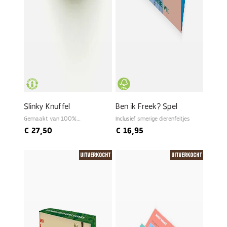
Slinky Knuffel
Ben ik Freek? Spel
Gemaakt van 100%
Inclusief smerige dierenfeitjes
gerecyclede PET
€
27,50
€
16,95
Uitverkocht
Uitverkocht