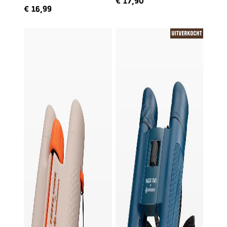
€
17,90
ingesproken door Freek
€
16,99
Uitverkocht