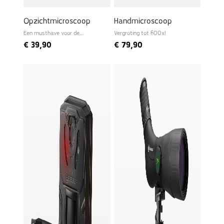
Opzichtmicroscoop
Handmicroscoop
Een musthave voor de
Vergroting tot 600x!
beginnende bioloog
€
39,90
€
79,90