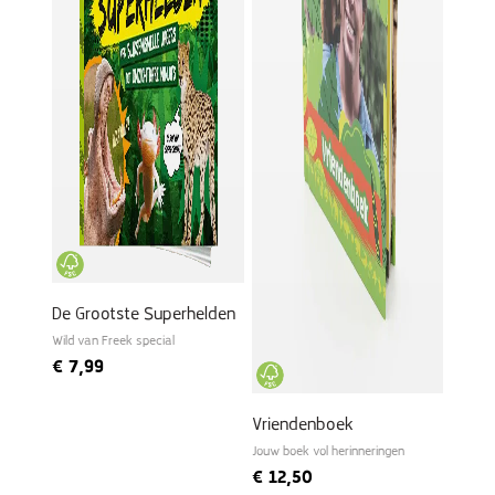
De Grootste Superhelden
Wild van Freek special
€
7,99
Vriendenboek
Jouw boek vol herinneringen
€
12,50