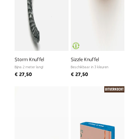
Storm Knuffel
Sizzle Knuffel
Bijna 2 meter lang!
Beschikbaar in 3 kleuren
€
27,50
€
27,50
Uitverkocht