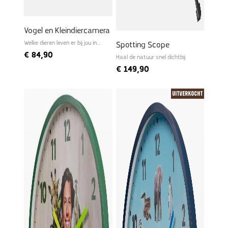
Vogel en Kleindiercamera
Welke dieren leven er bij jou in
Spotting Scope
de tuin?
€
84,90
Haal de natuur snel dichtbij
€
149,90
Uitverkocht