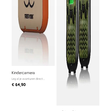
Kindercamera
Leg al je avonturen direct
vast!
€
64,90