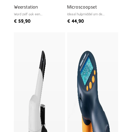
Weerstation
Microscoopset
Word zelf ook een
Ideaal hulpmiddel om de
meteoroloog
microwereld te ontdekken
€
59,90
€
44,90