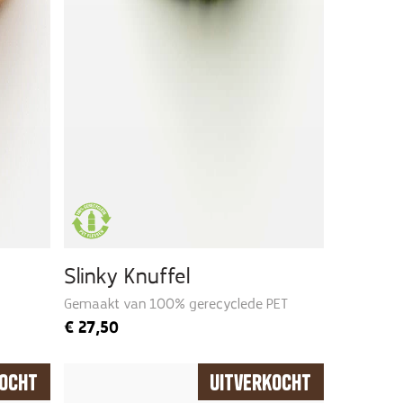
Slinky Knuffel
Gemaakt van 100% gerecyclede PET
€
27,50
kocht
Uitverkocht