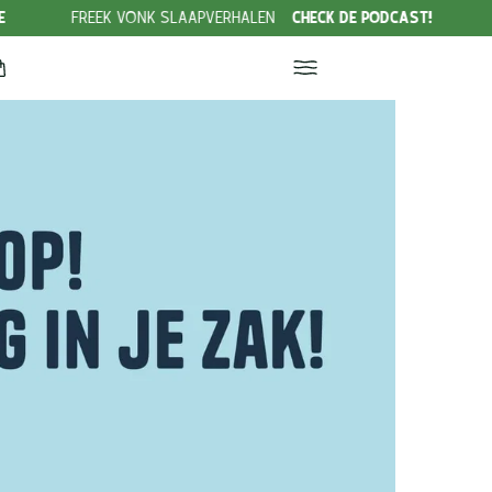
K VONK SLAAPVERHALEN
CHECK DE PODCAST!
AANBIEDING 