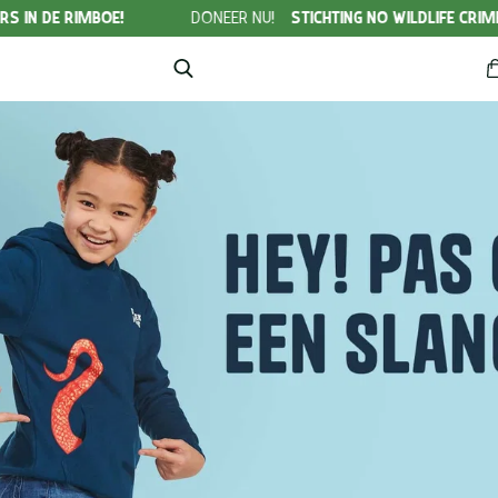
E!
DONEER NU!
STICHTING NO WILDLIFE CRIME
FREE