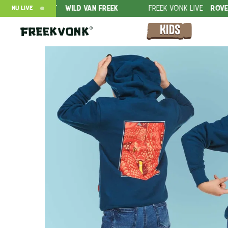
NT
WILD VAN FREEK
FREEK VONK LIVE
ROVERS IN DE RIMBO
NU LIVE