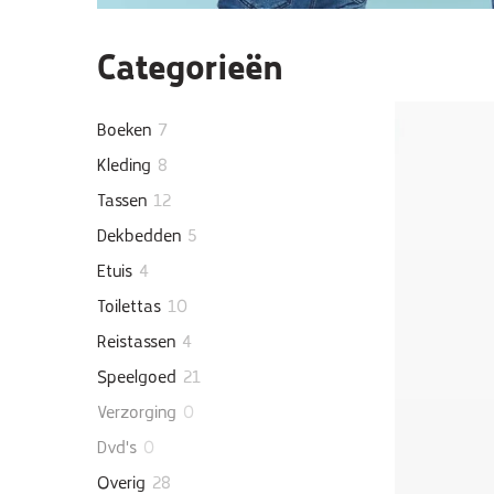
Categorieën
Boeken
7
Kleding
8
Tassen
12
Dekbedden
5
Etuis
4
Toilettas
10
Reistassen
4
Speelgoed
21
Verzorging
0
Dvd's
0
Overig
28