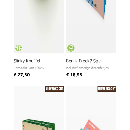
Slinky Knuffel
Ben ik Freek? Spel
Gemaakt van 100%
Inclusief smerige dierenfeitjes
gerecyclede PET
€
27,50
€
16,95
Uitverkocht
Uitverkocht