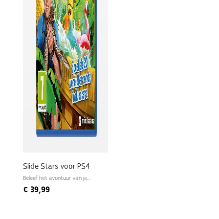
Slide Stars voor PS4
Beleef het avontuur van je
leven
€
39,99