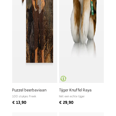
Puzzel beerbaviaan
Tijger Knuffel Raya
100 stukjes Freek
Nét een echte tijger
€
13,90
€
29,90