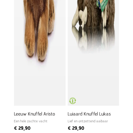
Leeuw Knuffel Aristo
Luiaard Knuffel Lukas
Een hele zachte vacht
Lief en ontzettend aaibaar
€
29,90
€
29,90