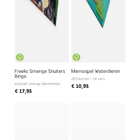
Freeks Smerige Snuiters
Memospel Waterdieren
Bingo
28 kaarten – 14 sets
Inclusief smerige dierenfeitjes
€
10,95
€
17,95