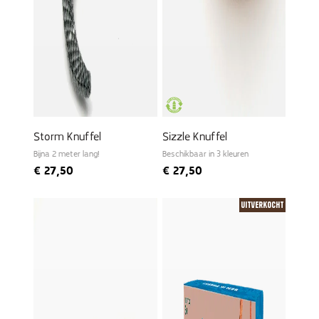
Storm Knuffel
Sizzle Knuffel
Bijna 2 meter lang!
Beschikbaar in 3 kleuren
€
27,50
€
27,50
Uitverkocht