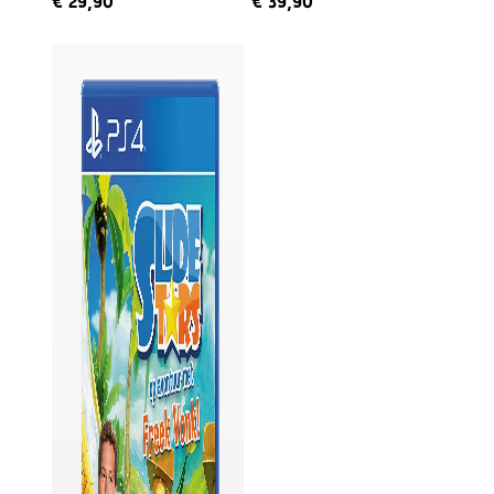
€
29,90
€
39,90