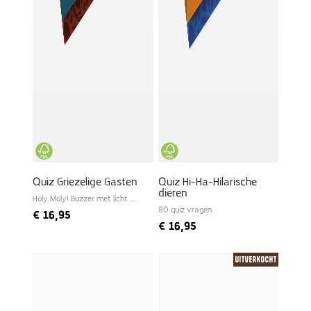
Quiz Griezelige Gasten
Quiz Hi-Ha-Hilarische
dieren
Holy Moly! Buzzer met licht en
geluid
80 quiz vragen
€
16,95
€
16,95
Uitverkocht