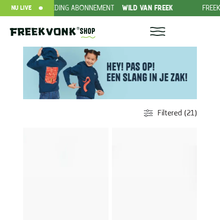
NBIEDING ABONNEMENT
WILD VAN FREEK
FREEK VONK LIVE
NU LIVE
Shop
Filtered (21)