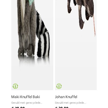
Maki Knuffel Baki
Johan Knuffel
Gevuld met gerecyclede
Gevuld met gerecyclede
materialen
materialen